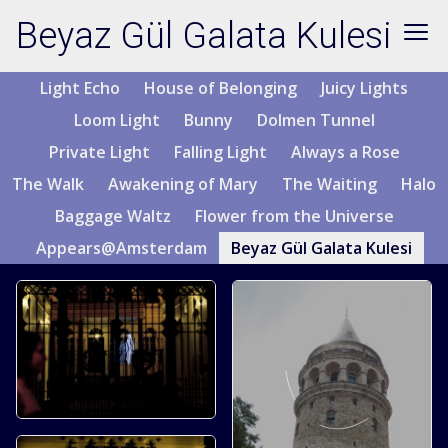
Beyaz Gül Galata Kulesi
Light Echo
House of Belonging
Juicy Lights
Loom Light
Bunny
Dolmen Tunnel
Private Light
Falling Light
Always a Rose
The Walk
Awakening of Mary
The Waiting
Halo
Baggage Waltz
Flower from the Universe
Appears@Amsterdam
Beyaz Gül Galata Kulesi