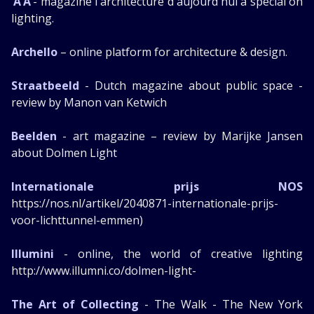
‘A’A’
- magazine l'architecture d'aujourd'hui a special on
lighting.
Archello
– online platform for architecture & design.
Straatbeeld
- Dutch magazine about public space -
review by Manon van Ketwich
Beelden
- art magazine – review by Marijke Jansen
about Dolmen Light
Internationale prijs NOS
https://nos.nl/artikel/2040871-internationale-prijs-
voor-lichttunnel-emmen)
Illumini
- online, the world of creative lighting
http://www.illumni.co/dolmen-light-
The Art of Collecting
- The Walk - The New York