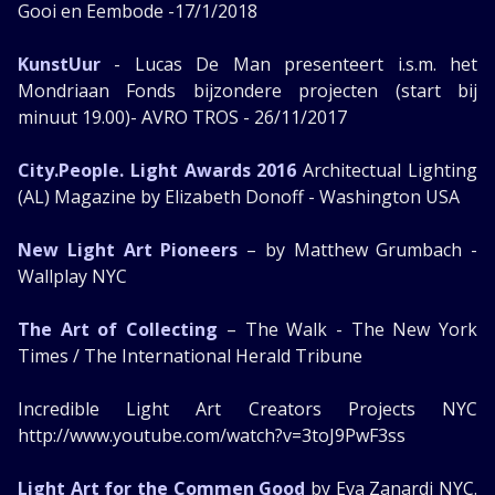
Gooi en Eembode -17/1/2018
KunstUur
- Lucas De Man presenteert i.s.m. het
Mondriaan Fonds bijzondere projecten (start bij
minuut 19.00)- AVRO TROS - 26/11/2017
City.People. Light Awards 2016
Architectual Lighting
(AL) Magazine by Elizabeth Donoff - Washington USA
New Light Art Pioneers
– by Matthew Grumbach -
Wallplay NYC
The Art of Collecting
– The Walk - The New York
Times / The International Herald Tribune
Incredible Light Art Creators Projects NYC
http://www.youtube.com/watch?v=3toJ9PwF3ss
Light Art for the Commen Good
by Eva Zanardi NYC.