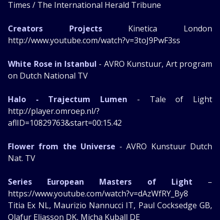
Times / The International Herald Tribune
Creators Projects
Kinetica London
http://www.youtube.com/watch?v=3toJ9PwF3ss
White Rose in Istanbul
- AVRO Kunstuur, Art program
on Dutch National TV
Halo - Trajectum Lumen
- Tale of Light
http://player.omroep.nl/?
aflID=10829763&start=00:15.42
Flower from the Universe
- AVRO Kunstuur Dutch
Nat. TV
Series European Masters of Light
–
https://www.youtube.com/watch?v=dAzWfRY_By8
Titia Ex NL, Maurizio Nannucci IT, Paul Cocksedge GB,
Olafur Eliasson DK, Micha Kuball DE