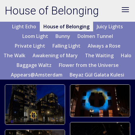
House of Belonging
Light Echo
House of Belonging
Juicy Lights
Loom Light
Bunny
Dolmen Tunnel
Private Light
Falling Light
Always a Rose
The Walk
Awakening of Mary
The Waiting
Halo
Baggage Waltz
Flower from the Universe
Appears@Amsterdam
Beyaz Gül Galata Kulesi